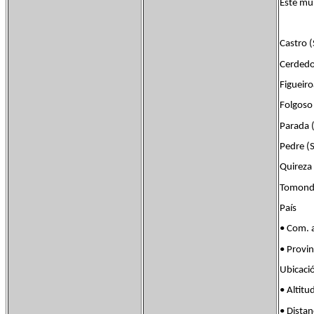
Este mu
Castro (
Cerdedo
Figueir
Folgoso
Parada 
Pedre (
Quireza
Tomonde
País Fl
• Com. 
• Provi
Ubicac
• Alt
• Dist