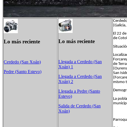
Cerdedo 
(Galicia
El 22 de
de Coto
Lo más reciente
Lo más reciente
Situació
Localiza
Forcarey
Llegada a Cerdedo (San
Cerdedo (San Xoán)
de Terr
Xoán) 1
(Ourens
Pedre (Santo Estevo)
San Isid
Llegada a Cerdedo (San
(Forcare
Xoán) 2
mismo t
Demogra
Llegada a Pedre (Santo
Estevo)
La pobl
municip
Salida de Cerdedo (San
Xoán)
Parroqui