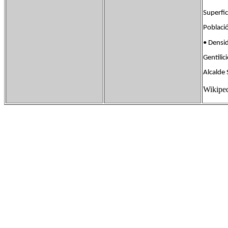
Superf
Poblac
• Dens
Gentil
Alcalde 
Wikipe