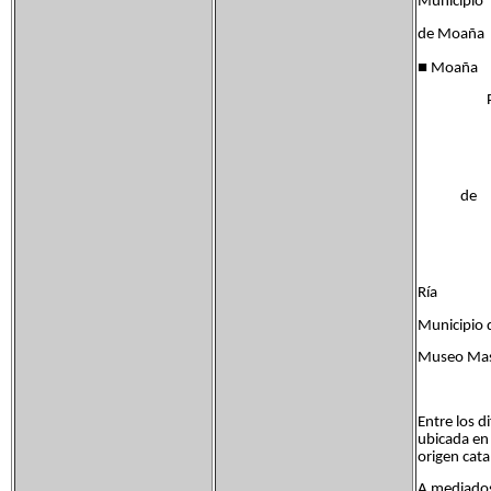
Municipio
de Moaña
■
Moaña
Ponte
de
Ría
Municipio 
Museo Mas
Entre los d
ubicada en 
origen catal
A mediados 