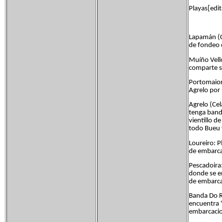
Playas[edit
Lapamán (Ce
de fondeo 
Muíño Vello
comparte s
Portomaior
Agrelo por
Agrelo (Ce
tenga band
vientillo d
todo Bueu 
Loureiro: P
de embarca
Pescadoira
donde se en
de embarca
Banda Do Ri
encuentra 
embarcaci