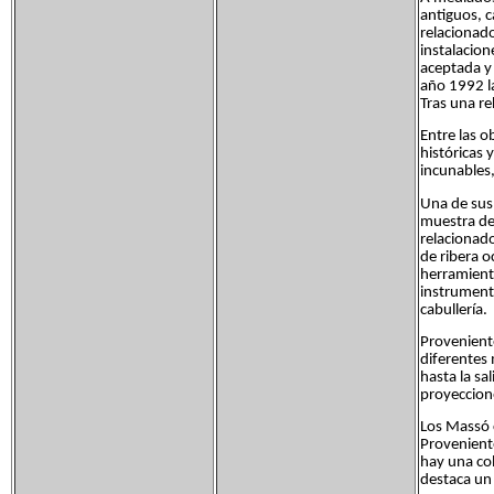
antiguos, 
relacionado
instalacion
aceptada y 
año 1992 la
Tras una re
Entre las o
históricas 
incunables
Una de sus
muestra de 
relacionado
de ribera 
herramienta
instrumenta
cabullería.
Proveniente
diferentes 
hasta la sa
proyeccion
Los Massó c
Proveniente
hay una col
destaca un