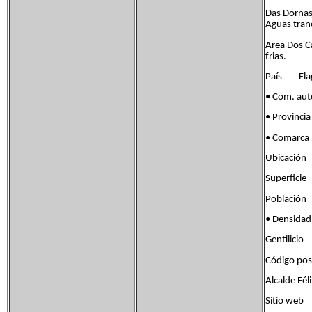
Das Dornas 
Aguas tranq
Area Dos Ca
frias.
País Flag 
• Com. aut
• Provinci
• Comarc
Ubicación
Superfic
Població
• Densid
Gentilici
Código po
Alcalde Fél
Sitio we