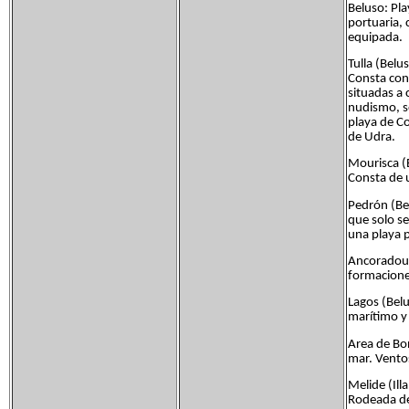
Beluso: Pla
portuaria,
equipada.
Tulla (Belu
Consta con 
situadas a
nudismo, s
playa de Co
de Udra.
Mourisca (
Consta de 
Pedrón (Bel
que solo se
una playa p
Ancoradour
formaciones
Lagos (Bel
marítimo y
Area de Bon
mar. Vento
Melide (Ill
Rodeada de 