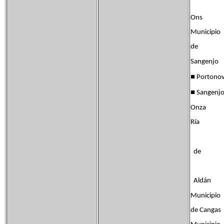
Ons
Municipio
de
Sangenjo
■
Portono
■
Sangenj
Onza
Ría
de
Aldán
Municipio
de Cangas