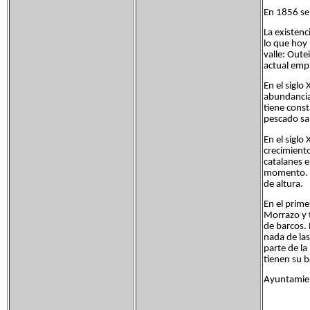
En 1856 se 
La existenc
lo que hoy 
valle: Oute
actual empl
En el siglo
abundancia 
tiene cons
pescado sa
En el siglo
crecimient
catalanes e
momento. E
de altura.
En el prime
Morrazo y t
de barcos. 
nada de las
parte de la
tienen su 
Ayuntamien