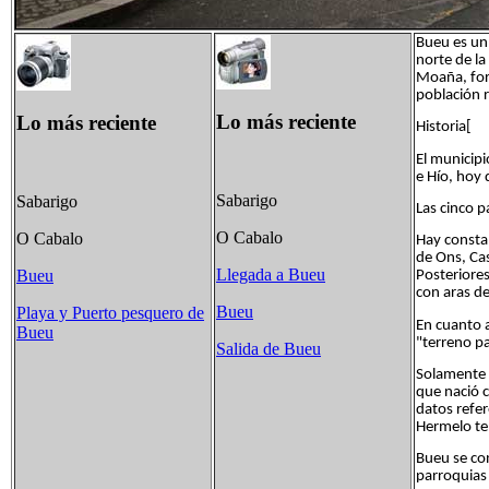
Bueu es un 
norte de l
Moaña, for
población 
Lo más reciente
Lo más reciente
Historia[
El municipi
e Hío, hoy
Sabarigo
Sabarigo
Las cinco p
O Cabalo
O Cabalo
Hay constan
de Ons, Cas
Llegada a Bueu
Bueu
Posteriore
con aras de
Bueu
Playa y Puerto pesquero de
En cuanto a
Bueu
"terreno p
Salida de Bueu
Solamente 
que nació c
datos refer
Hermelo ten
Bueu se co
parroquias