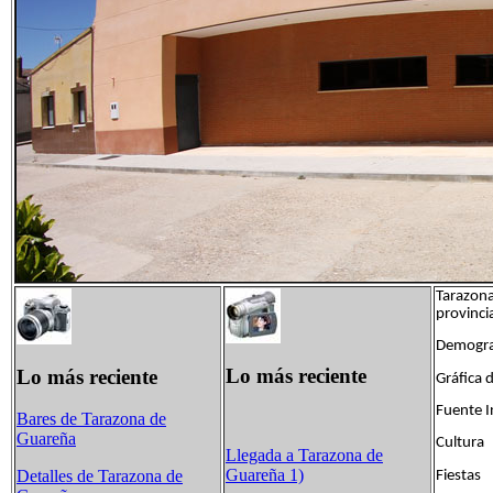
Tarazona
provinci
Demogra
Lo más reciente
Lo más reciente
Gráfica 
Fuente I
Bares de Tarazona de
Guareña
Cultura
Llegada a Tarazona de
Guareña 1)
Detalles de Tarazona de
Fiestas