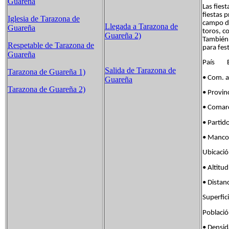
Guareña
Las fies
fiestas 
Iglesia de Tarazona de
campo do
Llegada a Tarazona de
Guareña
toros, c
Guareña 2)
También 
Respetable de Tarazona de
para fest
Guareña
País E
Salida de Tarazona de
Tarazona de Guareña 1)
• Com. 
Guareña
Tarazona de Guareña 2)
• Provi
• Comar
• Parti
• Manco
Ubicaci
• Alt
• Dista
Superf
Poblac
• Dens