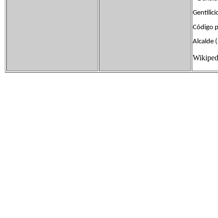
Gentili
Código 
Alcalde 
Wikiped